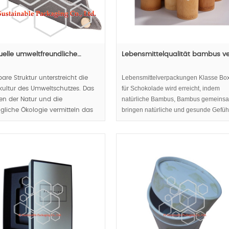
duelle umweltfreundliche…
Lebensmittelqualität bambus v
Lebensmittelverpackungen Klasse Bo
bare Struktur unterstreicht die
für Schokolade wird erreicht, indem
ultur des Umweltschutzes. Das
natürliche Bambus, Bambus gemeins
n der Natur und die
bringen natürliche und gesunde Gefüh
gliche Ökologie vermitteln das
Pralinenschachteln,
 der natürlichen Gesundheit der
Verpackung,Verantwortungsbewusste
chkeit.
Unternehmen Bild bauen Eco freundli
und nachhaltige Verpackungen für
00pcs;
Schokolade oder Tee.