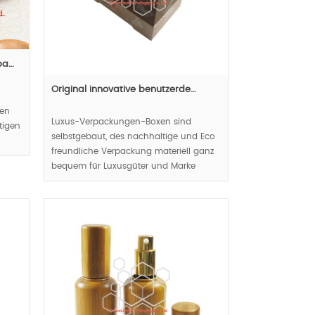
pa…
Original innovative benutzerde…
gen
Luxus-Verpackungen-Boxen sind
tigen
selbstgebaut, des nachhaltige und Eco
freundliche Verpackung materiell ganz
bequem für Luxusgüter und Marke
Display benutzerfreundliche Konzept
widerspiegeln, Luxus und natürliches
Aussehen führen Luxus-
Verpackungstrends.
MOQ:1000pcs.