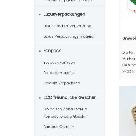
Produkt Verpackung Boxen
Luxusverpackungen
Luxus Produkt Verpackung
Luxus Verpackungs material
Umwelt
Ecopack
Die For
Marke m
Ecopack Funktion
Gesund
MOQ:10
Ecopack material
Produkt Verpackung
ECO freundliche Geschirr
Biologisch Abbaubare &
Kompostierbare Geschirr
Bambus Geschirr