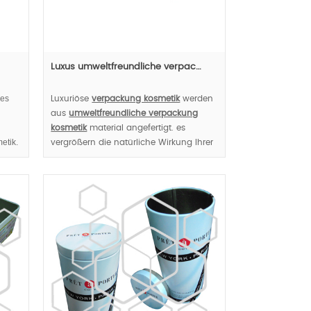
Luxus umweltfreundliche verpac…
hes
Luxuriöse
verpackung kosmetik
werden
aus
umweltfreundliche verpackung
kosmetik
material angefertigt. es
etik.
vergrößern die natürliche Wirkung Ihrer
Kosmetik und aktualisieren Sie Ihre
Kosmetikmarke auf Luxus-Niveau.
MOQ:1000pcs;