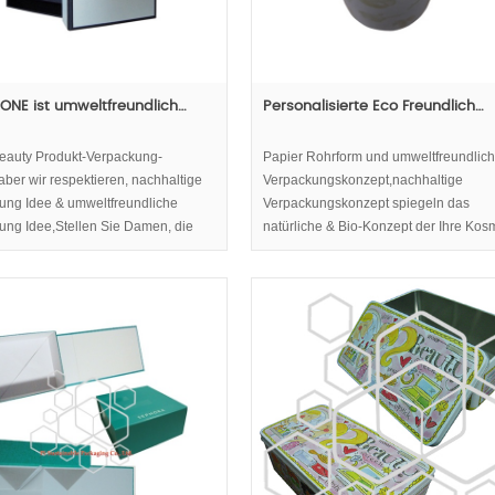
ONE ist umweltfreundlich…
Personalisierte Eco Freundlich…
eauty Produkt-Verpackung-
Papier Rohrform und umweltfreundlic
aber wir respektieren, nachhaltige
Verpackungskonzept,nachhaltige
ung Idee & umweltfreundliche
Verpackungskonzept spiegeln das
ung Idee,Stellen Sie Damen, die
natürliche & Bio-Konzept der Ihre Kosm
s, natürliche, umweltfreundliche
 Kosmetik-Boxen mit der Qualität
smetischen Inhalte zuordnen.