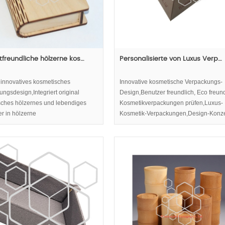
freundliche hölzerne kos…
Personalisierte von Luxus Verp…
 innovatives kosmetisches
Innovative kosmetische Verpackungs-
ngsdesign,Integriert original
Design,Benutzer freundlich, Eco freun
sches hölzernes und lebendiges
Kosmetikverpackungen prüfen,Luxus-
r in hölzerne
Kosmetik-Verpackungen,Design-Konz
kverpackungen
in kosmetische
Verpackungen,Pyramidenform Marketi
Fähigkeit dramatisch verbessern.