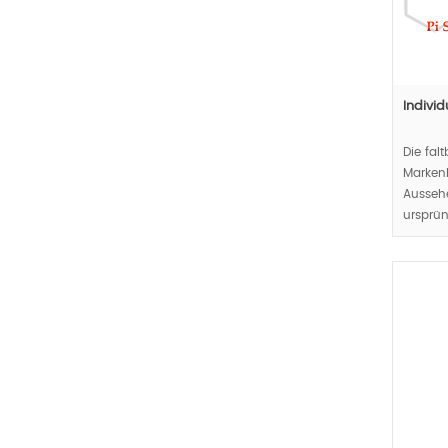
Indivi
Die falt
Markenk
Aussehe
ursprün
Konzept
Öffentli
MOQ:10