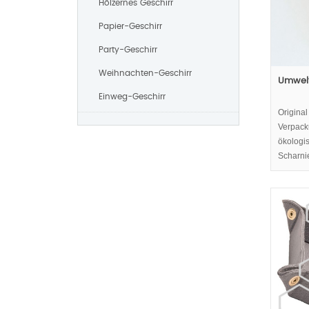
Hölzernes Geschirr
Papier-Geschirr
Party-Geschirr
Weihnachten-Geschirr
Umwelt
Einweg-Geschirr
Original
Verpacku
ökologi
Scharnie
Kosmeti