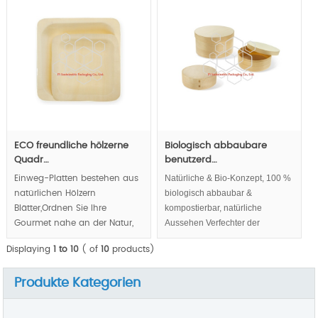
ursprüngliche ökologische
von Ihrem Gourmet über
suchen Holz Besteck ,
visuelle und taktile Sinn.
MOQ:3000pcs.
ECO freundliche hölzerne
Biologisch abbaubare
Quadr…
benutzerd…
Natürliche & Bio-Konzept, 100 %
Einweg-Platten bestehen aus
biologisch abbaubar &
natürlichen Hölzern
kompostierbar, natürliche
Blätter,Ordnen Sie Ihre
Aussehen Verfechter der
Gourmet nahe an der Natur,
natürlichen, Gesundheit,
Gesundheit. Charakter der 100
Displaying
1 to 10
( of
10
products)
Lebensmittel sicher Wert der
% biologisch abbaubar und
Gourmet/Marke/Unternehmen.
kompostierbar,
Produkte Kategorien
umweltfreundliche helfen
Ihnen nachhaltige
Unternehmen-Abbild