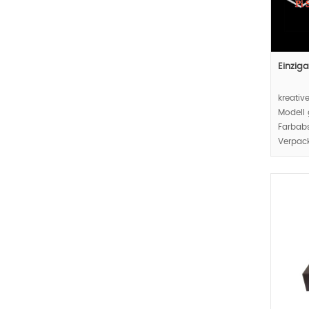
Einzig
kreati
Modell 
Farbab
Verpac
Verpac
bieten 
gemacht
die Ein
MOQ:20