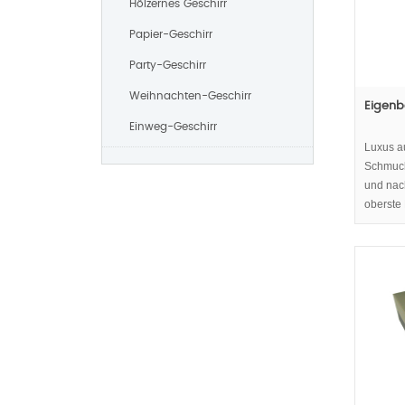
Hölzernes Geschirr
Papier-Geschirr
Party-Geschirr
Weihnachten-Geschirr
Eigenb
Einweg-Geschirr
Luxus a
Schmuck
und nac
oberste 
Holz- u
Zellstof
Schmuc
Kreativ
vermeid
Verpack
sein ,