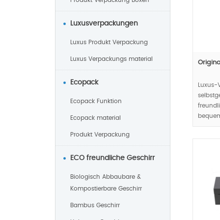
Produkt Verpackung Boxen
Luxusverpackungen
Luxus Produkt Verpackung
Luxus Verpackungs material
Origin
Ecopack
Luxus-
selbstg
Ecopack Funktion
freundl
bequem
Ecopack material
Display
Produkt Verpackung
widersp
Ausseh
Verpac
ECO freundliche Geschirr
Biologisch Abbaubare &
MOQ:10
Kompostierbare Geschirr
Bambus Geschirr