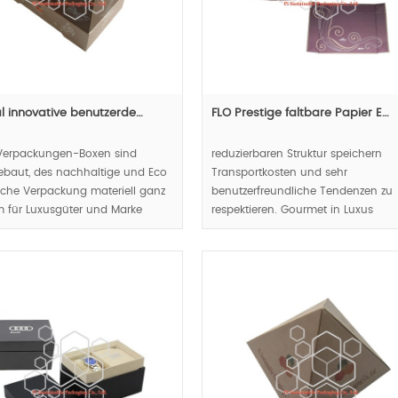
al innovative benutzerde…
FLO Prestige faltbare Papier E…
Verpackungen-Boxen sind
reduzierbaren Struktur speichern
ebaut, des nachhaltige und Eco
Transportkosten und sehr
iche Verpackung materiell ganz
benutzerfreundliche Tendenzen zu
 für Luxusgüter und Marke
respektieren. Gourmet in Luxus
 benutzerfreundliche Konzept
nachgewiesen werden kann, aber 
iegeln, Luxus und natürliches
en führen Luxus-
MOQ:1000pcs.
kungstrends.
00pcs.