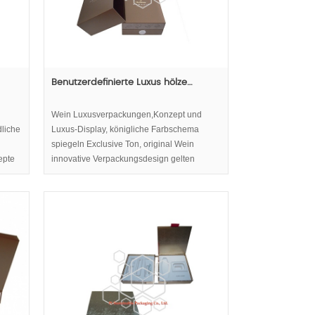
Benutzerdefinierte Luxus hölze…
Wein Luxusverpackungen,Konzept und
dliche
Luxus-Display, königliche Farbschema
spiegeln Exclusive Ton, original Wein
epte
innovative Verpackungsdesign gelten
mehrere Material und kreative Verschluss-
ng-
System. Luxus und innovativen Wein
anzeigen sowie die königliche innere Fach
werden Luxus und innovative Elemente für
Luxusmarken Wein.