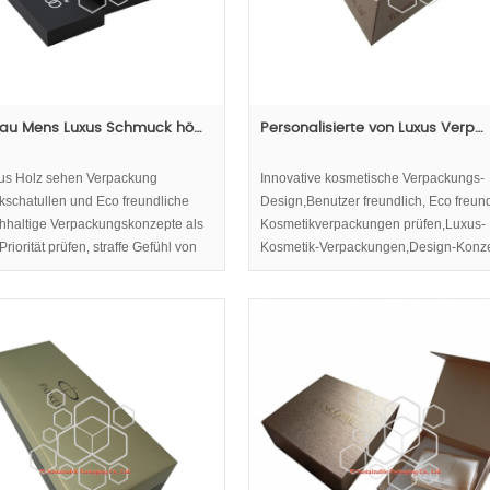
au Mens Luxus Schmuck hö…
Personalisierte von Luxus Verp…
us Holz sehen Verpackung
Innovative kosmetische Verpackungs-
schatullen und Eco freundliche
Design,Benutzer freundlich, Eco freun
hhaltige Verpackungskonzepte als
Kosmetikverpackungen prüfen,Luxus-
Priorität prüfen, straffe Gefühl von
Kosmetik-Verpackungen,Design-Konz
nd Einwicklung von pure Holz
in kosmetische
f Phantasie Papier zu dekorativen
Verpackungen,Pyramidenform Marketi
k Verpackungen Geschenkboxen.
Fähigkeit dramatisch verbessern.
e Farbabstimmung Regelung
en schwere Luxus Holz Uhr
ung Schmuckschatullen lumpish