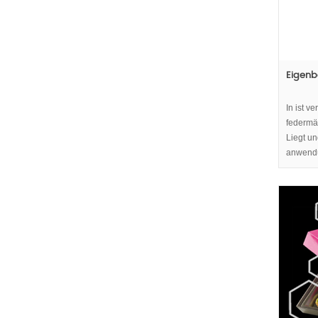
Eigenb
In ist v
federmä
Liegt un
anwend