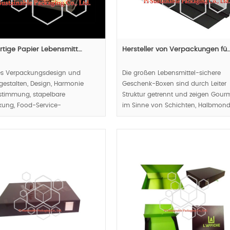
artige Papier Lebensmitt…
Hersteller von Verpackungen fü
ves Verpackungsdesign und
Die großen Lebensmittel-sichere
gestalten, Design, Harmonie
Geschenk-Boxen sind durch Leiter
stimmung, stapelbare
Struktur getrennt und zeigen Gour
kung, Food-Service-
im Sinne von Schichten, Halbmon
kungslösungen aus einer Hand
Form geschnitzt als Handle,
nicht nur benutzerdefinierte
benutzerfreundliches Designkonzep
 Mahlzeitkästen |, aber auch
respektieren.
weg Geschirr |.
MOQ:1000pcs.
00pcs.