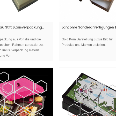
au Stift Luxusverpackung…
Lancome Sonderanfertigungen 
erpackung aus Von die und die
Gold Korn Darstellung Luxus Bild für
ppchen! Rahmen xprop,der zu.
Produkte und Marken erstellen.
d luxus. Verpackung material
ung Von.