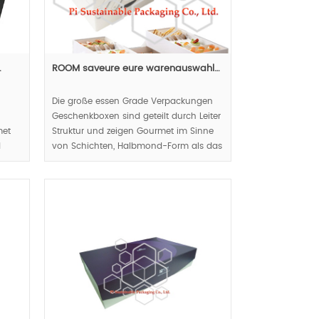
…
ROOM saveure eure warenauswahl…
Die große essen Grade Verpackungen
Geschenkboxen sind geteilt durch Leiter
met
Struktur und zeigen Gourmet im Sinne
d
von Schichten, Halbmond-Form als das
Handle Respekt benutzerfr
t zu
eundliches Designkonzept ausgehöhlt.
MOQ:1000pcs.