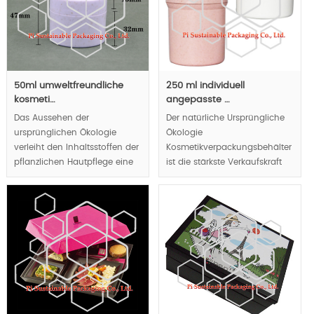
Faltbare Struktur zur
Reduzierung des Transport-
und
Speicherenergieverbrauchs.
MOQ:10000pcs.
50ml umweltfreundliche
250 ml individuell
kosmeti…
angepasste …
Das Aussehen der
Der natürliche Ursprüngliche
ursprünglichen Ökologie
Ökologie
verleiht den Inhaltsstoffen der
Kosmetikverpackungsbehälter
pflanzlichen Hautpflege eine
ist die stärkste Verkaufskraft
natürliche und gesunde
Ihrer Kosmetik.
Seele.
MOQ:10k pcs.