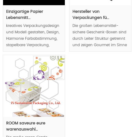
Einzigartige Papier
Hersteller von
Lebensmitt…
Verpackungen fü…
kreatives Verpackungsdesign
Die großen Lebensmittel-
und Modell gestalten, Design,
sichere Geschenk-Boxen sind
Harmonie Farbabstimmung,
durch Leiter Struktur getrennt
stapelbare Verpackung,
und zeigen Gourmet im Sinne
Food-Service-
von Schichten, Halbmond
Verpackungslösungen aus
Form geschnitzt als Handle,
einer Hand bieten nicht nur
benutzerfreundliches
benutzerdefinierte gemacht
Designkonzept zu respektieren.
Mahlzeitkästen |, aber auch
die Einweg Geschirr |.
MOQ:1000pcs.
MOQ:2000pcs.
ROOM saveure eure
warenauswahl…