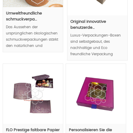
Umweltfreundliche
schmuckverpa…
Original innovative
Das Aussehen der
benutzerde…
ursprünglichen ökologischen
Luxus-Verpackungen-Boxen
schmuckverpackungen stärkt
sind selbstgebaut, des
den natürlichen und
nachhaltige und Eco
einzigartigen Wert des
freundliche Verpackung
Juweliers.
materiell ganz bequem für
Luxusgüter und Marke Display
MOQ:1000pcs;
benutzerfreundliche Konzept
widerspiegeln, Luxus und
natürliches Aussehen führen
Luxus-Verpackungstrends.
MOQ:1000pcs.
FLO Prestige faltbare Papier
Personalisieren Sie die