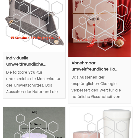
pflanzlicher
Verschluss-System. Luxus und
Polymermaterialien zur
innovativen Wein anzeigen
Erreichung.
sowie die königliche innere Fach
MOQ:10k pcs;
werden Luxus und innovative
Elemente für Luxusmarken Wein.
Individuelle
Abnehmbar
umweltfreundliche…
umweltfreundliche Ho…
Die faltbare Struktur
Das Aussehen der
unterstreicht die Markenkultur
ursprünglichen Ökologie
des Umweltschutzes. Das
verbessert den Wert für die
Aussehen der Natur und die
natürliche Gesundheit von
ursprüngliche Ökologie
köstlichem Essen. Die
vermitteln das Konzept der
biologisch abbaubaren
natürlichen Gesundheit der
Lebensmittelverpackungen,
Öffentlichkeit.
die durch Holzbox realisiert
werden, haben einen
MOQ:1000pcs;
verantwortungsvollen.