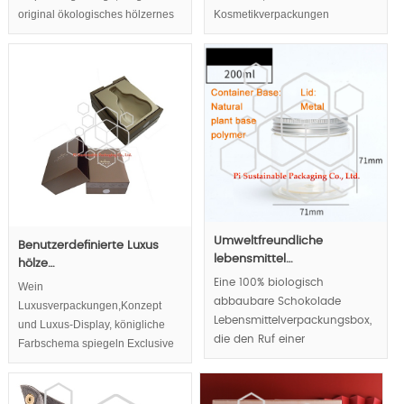
original ökologisches hölzernes
Kosmetikverpackungen
und lebendiges Scharnier in
prüfen,Luxus-Kosmetik-
hölzerne Kosmetikverpackungen
Verpackungen,Design-Konzepte
in kosmetische
Verpackungen,Pyramidenform
Marketing-Fähigkeit dramatisch
verbessern.
Umweltfreundliche
Benutzerdefinierte Luxus
lebensmittel…
hölze…
Eine 100% biologisch
Wein
abbaubare Schokolade
Luxusverpackungen,Konzept
Lebensmittelverpackungsbox,
und Luxus-Display, königliche
die den Ruf einer
Farbschema spiegeln Exclusive
verantwortungsvollen
Ton, original Wein innovative
Umweltschutzmarke und der
Verpackungsdesign gelten
Verwendung natürlicher
mehrere Material und kreative