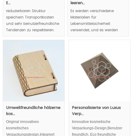
E…
leeren…
reduzierbaren Struktur
Es werden verschiedene
speichern Transportkosten
Materialien für
und sehr benutzerfreundliche
Lebensmittelsicherheit
Tendenzen zu respektieren.
verwendet, und es werden
Gourmet in Luxus
transparente Fenster geöffnet,
nachgewiesen werden kann,
um die Schokolade luxuriös
aber Weg.
zu zeigen.
MOQ:1000pcs.
MOQ:2000pcs;
Umweltfreundliche hölzerne
Personalisierte von Luxus
kos…
Verp…
Original innovatives
Innovative kosmetische
kosmetisches
Verpackungs-Design,Benutzer
Verpackungsdesign,Integriert
freundlich, Eco freundliche