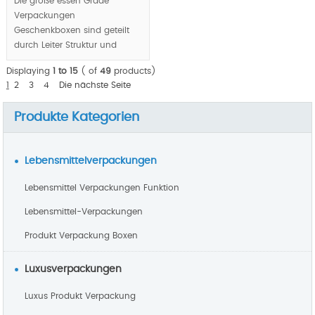
Die große essen Grade
Verpackungen
Geschenkboxen sind geteilt
durch Leiter Struktur und
zeigen Gourmet im Sinne von
Displaying
1 to 15
( of
49
products)
Schichten, Halbmond-Form
1
2
3
4
Die nächste Seite
als das Handle Respekt
benutzerfr
Produkte Kategorien
eundliches Designkonzept
ausgehöhlt.
Lebensmittelverpackungen
MOQ:1000pcs.
Lebensmittel Verpackungen Funktion
Lebensmittel-Verpackungen
Produkt Verpackung Boxen
Luxusverpackungen
Luxus Produkt Verpackung