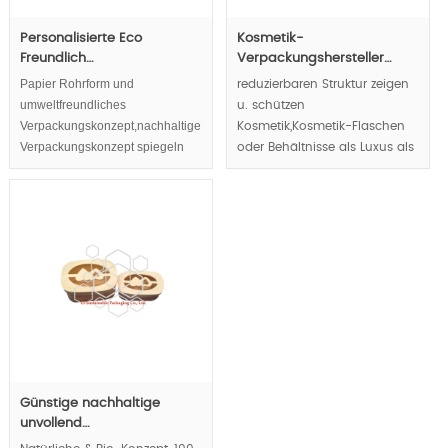
Personalisierte Eco
Kosmetik-
Freundlich…
Verpackungshersteller…
Papier Rohrform und
reduzierbaren Struktur zeigen
umweltfreundliches
u. schützen
Verpackungskonzept,nachhaltige
Kosmetik,Kosmetik-Flaschen
Verpackungskonzept spiegeln
oder Behältnisse als Luxus als
das natürliche & Bio-Konzept der
starre kosmetische Boxen,
Ihre Kosmetik.
aber kann flach verpackt, um
die Transport-Kosten
drastisch zu reduzieren.
Günstige nachhaltige
unvollend…