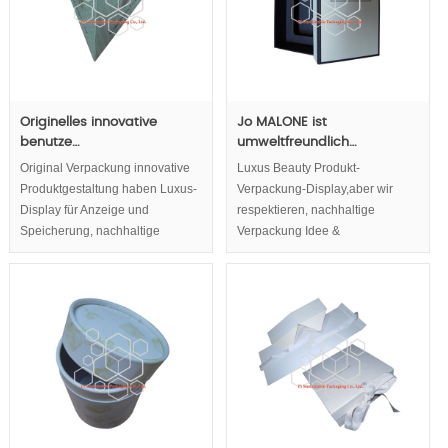
oder Tee.
Originelles innovative
Jo MALONE ist
benutze…
umweltfreundlich…
Original Verpackung innovative
Luxus Beauty Produkt-
Produktgestaltung haben Luxus-
Verpackung-Display,aber wir
Display für Anzeige und
respektieren, nachhaltige
Speicherung, nachhaltige
Verpackung Idee &
Verpackung genommen,Eco
umweltfreundliche Verpackung
freundliche Verpackungskonzept
Idee,Stellen Sie Damen, die den
zu berücksichtigen.
Luxus, natürliche,
umweltfreundliche Bild von
Kosmetik-Boxen mit der Qualität
Ihrer kosmetischen Inhalte
zuordnen.