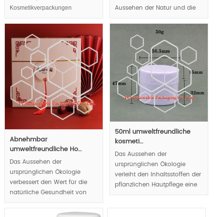
Kosmetikverpackungen
Aussehen der Natur und die
prüfen,Luxus-Kosmetik-
ursprüngliche Ökologie
Verpackungen,Design-Konzepte
vermitteln das Konzept der
in kosmetische
natürlichen Gesundheit der
Verpackungen,Pyramidenform
Öffentlichkeit.
Marketing-Fähigkeit dramatisch
verbessern.
MOQ:1000pcs;
50ml umweltfreundliche
Abnehmbar
kosmeti…
umweltfreundliche Ho…
Das Aussehen der
Das Aussehen der
ursprünglichen Ökologie
ursprünglichen Ökologie
verleiht den Inhaltsstoffen der
verbessert den Wert für die
pflanzlichen Hautpflege eine
natürliche Gesundheit von
natürliche und gesunde
köstlichem Essen. Die
Seele.
biologisch abbaubaren
MOQ:10k pcs.