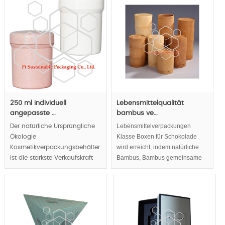
Lebensmittelverpackungen,
die durch Holzbox realisiert
werden, haben einen
verantwortungsvollen.
Faltbare Struktur zur
Reduzierung des Transport-
und
Speicherenergieverbrauchs.
MOQ:10000pcs.
250 ml individuell
Lebensmittelqualität
angepasste …
bambus ve…
Lebensmittelverpackungen
Der natürliche Ursprüngliche
Klasse Boxen für Schokolade
Ökologie
wird erreicht, indem natürliche
Kosmetikverpackungsbehälter
Bambus, Bambus gemeinsame
ist die stärkste Verkaufskraft
bringen natürliche und gesunde
Ihrer Kosmetik.
Gefühl, Pralinenschachteln,
Verpackung,Verantwortungsbewusstes
Unternehmen Bild bauen Eco
freundliche und nachhaltige
Verpackungen für Schokolade