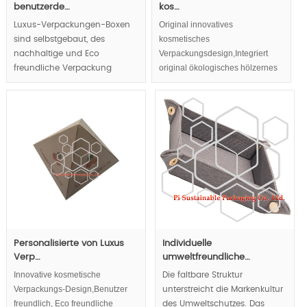
benutzerde…
kos…
Original innovatives
Luxus-Verpackungen-Boxen
kosmetisches
sind selbstgebaut, des
Verpackungsdesign,Integriert
nachhaltige und Eco
original ökologisches hölzernes
freundliche Verpackung
und lebendiges Scharnier in
materiell ganz bequem für
hölzerne Kosmetikverpackungen
Luxusgüter und Marke Display
benutzerfreundliche Konzept
widerspiegeln, Luxus und
natürliches Aussehen führen
Luxus-Verpackungstrends.
MOQ:1000pcs.
Personalisierte von Luxus
Individuelle
Verp…
umweltfreundliche…
Innovative kosmetische
Die faltbare Struktur
Verpackungs-Design,Benutzer
unterstreicht die Markenkultur
freundlich, Eco freundliche
des Umweltschutzes. Das