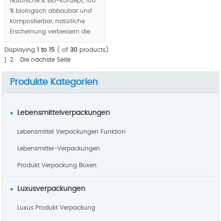
Natürliche & Bio-Konzept, 100
% biologisch abbaubar und
kompostierbar, natürliche
Erscheinung verbessern die
natürliche, Gesundheit,
Displaying
1 to 15
( of
30
products)
Lebensmittel sicher Wert Ihre
1
2
Die nächste Seite
Gourmet/Marke/Enterprise,
Herzform ausgehöhlt, auf dem
Produkte Kategorien
Deckel erstellen Sie die
romantische Atmosphäre für
Tagesmenü.
Lebensmittelverpackungen
MOQ:10000pcs.
Lebensmittel Verpackungen Funktion
Lebensmittel-Verpackungen
Produkt Verpackung Boxen
Luxusverpackungen
Luxus Produkt Verpackung