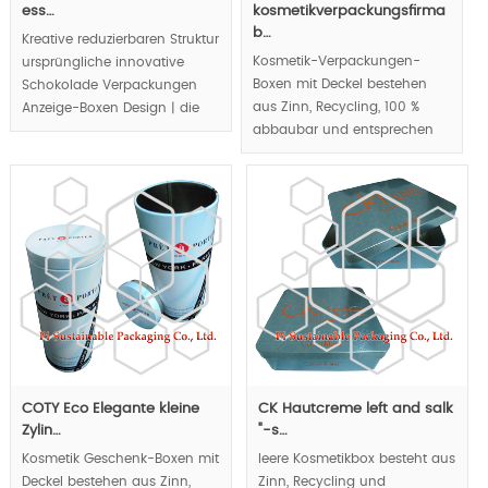
ess…
kosmetikverpackungsfirma
b…
Kreative reduzierbaren Struktur
Kosmetik-Verpackungen-
ursprüngliche innovative
Boxen mit Deckel bestehen
Schokolade Verpackungen
aus Zinn, Recycling, 100 %
Anzeige-Boxen Design | die
abbaubar und entsprechen
mischen wir der Form der
Öko-Verpackungstrends |
Weinflasche in Schokolade
starrer Charakter zu
Geschenk-Boxen aus Zinn, die
verhindern, Glas oder
Käufer zu unterhalten und
Kunststoff kosmetische
stimulieren ihren starken
Behälter vor Beschädigung |
Wunsch, es zu kaufen.
ausgezeichnete Barriere-
Eigenschaft der Sonne
MOQ:10000pcs.
Glanz/Luftfeuchtigkeit
machen es fit, um Kosmetik in
trockenem Zustand und bei
starker Exposition zu
reservieren.
COTY Eco Elegante kleine
CK Hautcreme left and salk
Zylin…
"-s…
MOQ:10000pcs.
Kosmetik Geschenk-Boxen mit
leere Kosmetikbox besteht aus
Deckel bestehen aus Zinn,
Zinn, Recycling und