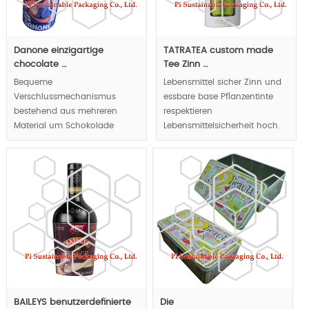
Danone einzigartige
TATRATEA custom made
chocolate …
Tee Zinn …
Bequeme
Lebensmittel sicher Zinn und
Verschlussmechanismus
essbare base Pflanzentinte
bestehend aus mehreren
respektieren
Material um Schokolade
Lebensmittelsicherheit hoch.
Cookies trocken zu halten
und Hygiene.
MOQ:10000pcs.
MOQ:10000pcs.
BAILEYS benutzerdefinierte
Die