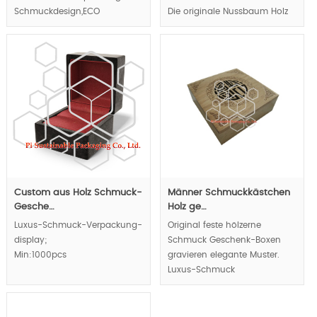
Schmuckdesign,ECO
Die originale Nussbaum Holz
freundliche Verpackung ,
Schmuckschatulle ist
MOQ:1000pcs;
förderlich, den Wert von
natürlichen/kostbaren
Diamantschmuckringen zu
verbessern.Das robuste
Magnetbefestigungssystem
vermittelt dem
Endverbraucher das Gefühl
von Luxus durch Berührung.
Custom aus Holz Schmuck-
Männer Schmuckkästchen
Gesche…
Holz ge…
Luxus-Schmuck-Verpackung-
Original feste hölzerne
display;
Schmuck Geschenk-Boxen
Min:1000pcs
gravieren elegante Muster.
Luxus-Schmuck
Verpackungen Boxen Display-
Effekt wird durch starre
Holzkisten Charakter erreicht.