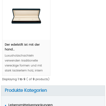
Der edelstift ist mit der
hand…
Luxusholzschachteln
verwenden traditionelle
viereckige formen und mit
stark lackiertem holz, intern
als kassenbemalung.
Displaying
1 to 9
( of
9
products)
MOQ:1000pcs.
Produkte Kategorien
Lebensmittelverpackungen