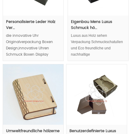
Personalisierte Leder Holz
Eigenbau Mens Luxus
Ver…
Schmuck hö…
Luxus aus Holz sehen
die innovative Uhr
Verpackung Schmuckschatullen
Originalverpackung Boxen
und Eco freundliche und
Design,innovative Uhren
nachhaltige
Schmuck Boxen Display
Verpackungskonzepte als
Weise,Luxus Uhren Schmuck
oberste Priorität prüfen, straffe
Verpackungskonzept Boxen ,
Gefühl von Holz- und
Einwicklung von pure Holz
Zellstoff Phantasie Papier zu
dekorativen Schmuck
Verpackungen Geschenkboxen.
Kreative Farbabstimmung
Regelung vermeiden schwere
Luxus Holz Uhr Verpackung
Schmuckschatullen lumpish sein
,
Umweltfreundliche hölzerne
Benutzerdefinierte Luxus