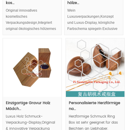
kos…
hölze…
Original innovatives
Wein
kosmetisches
Luxusverpackungen,Konzept
Verpackungsdesign,Integriert
und Luxus-Display, königliche
original ökologisches hölzernes
Farbschema spiegeln Exclusive
und lebendiges Scharnier in
Ton, original Wein innovative
hölzerne Kosmetikverpackungen
Verpackungsdesign gelten
mehrere Material und kreative
Verschluss-System. Luxus und
innovativen Wein anzeigen
sowie die königliche innere Fach
werden Luxus und innovative
Elemente für Luxusmarken Wein.
Einzigartige Gravur Holz
Personalisierte Herzförmige
Mädch…
na…
Luxus Holz Schmuck-
Herzförmige Schmuck Ring
Verpackung-Display,Original
Box ist sehr geeignet für das
& innovative Verpackung
Beichten an Liebhaber.